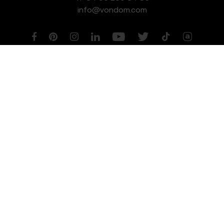
info@vondom.com
NEWSLETTER
Aviso legal
Política de Privacidad
Política de Cookies
Política de Gestión de Calidad y Medioambiente