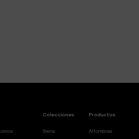
Colecciones
Productos
somos
serra
alfombras