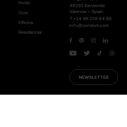
Hotel
46293 Beneixida.
Valencia – Spain
Ocio
T.
+34 96 239 84 86
Oficina
info@vondom.com
Residencial
NEWSLETTER