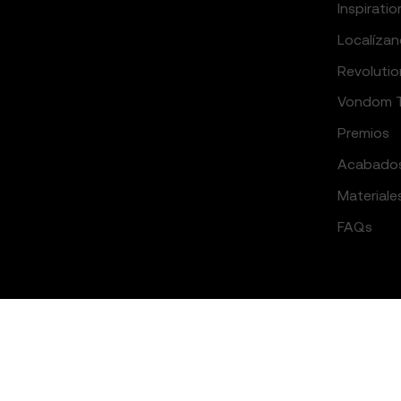
Inspiratio
Localíza
Revolutio
Vondom 
Premios
Acabado
Materiale
FAQs