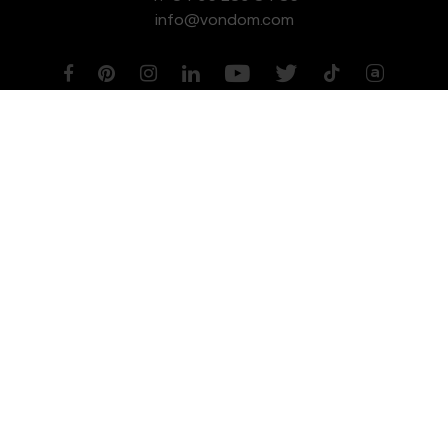
info@vondom.com
NEWSLETTER
Aviso legal
Política de Privacidad
Política de Cookies
Política de Gestión de Calidad y Medioambiente