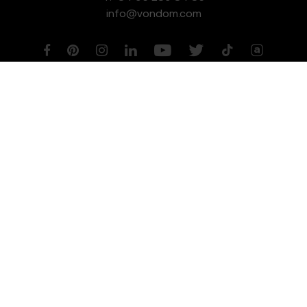
info@vondom.com
NEWSLETTER
Aviso legal
Política de Privacidad
Política de Cookies
Política de Gestión de Calidad y Medioambiente