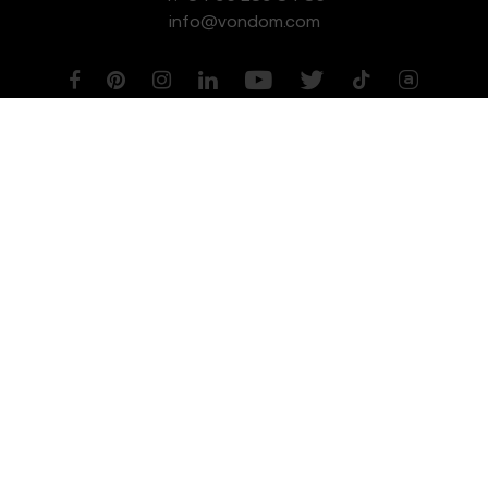
info@vondom.com
NEWSLETTER
Aviso legal
Política de Privacidad
Política de Cookies
Política de Gestión de Calidad y Medioambiente