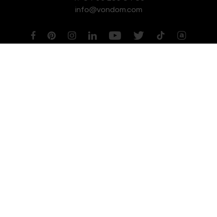
info@vondom.com
NEWSLETTER
Aviso legal
Política de Privacidad
Política de Cookies
Política de Gestión de Calidad y Medioambiente