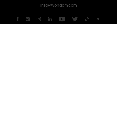
info@vondom.com
NEWSLETTER
Aviso legal
Política de Privacidad
Política de Cookies
Política de Gestión de Calidad y Medioambiente