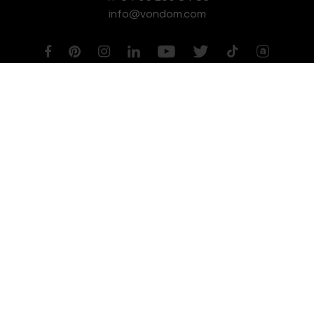
info@vondom.com
NEWSLETTER
Aviso legal
Política de Privacidad
Política de Cookies
Política de Gestión de Calidad y Medioambiente