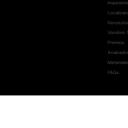
Inspiratio
Localíza
Revolutio
Vondom 
Premios
Acabado
Materiale
FAQs