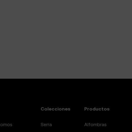
Colecciones
Productos
somos
serra
alfombras