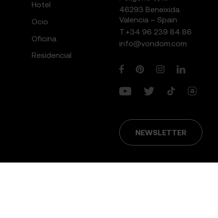
Hotel
46293 Beneixida.
Valencia – Spain
Ocio
T.
+34 96 239 84 86
Oficina
info@vondom.com
Residencial
NEWSLETTER