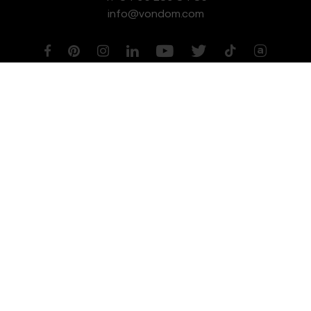
info@vondom.com
NEWSLETTER
Aviso legal
Política de Privacidad
Política de Cookies
Política de Gestión de Calidad y Medioambiente