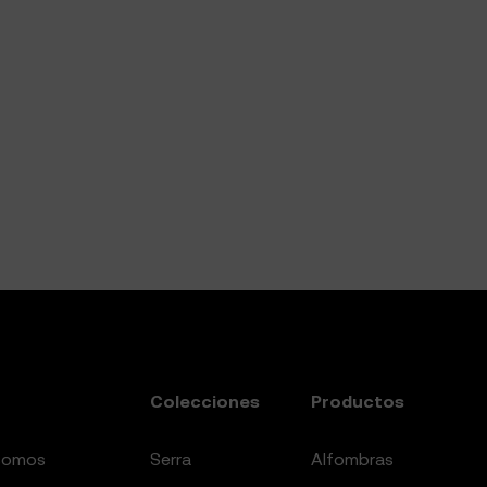
Colecciones
Productos
somos
serra
alfombras