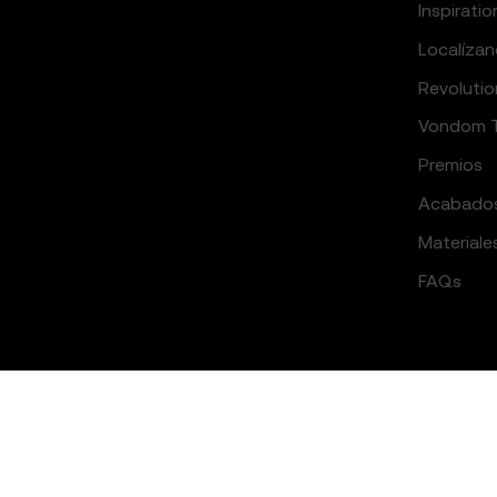
Inspiratio
Localíza
Revolutio
Vondom 
Premios
Acabado
Materiale
FAQs