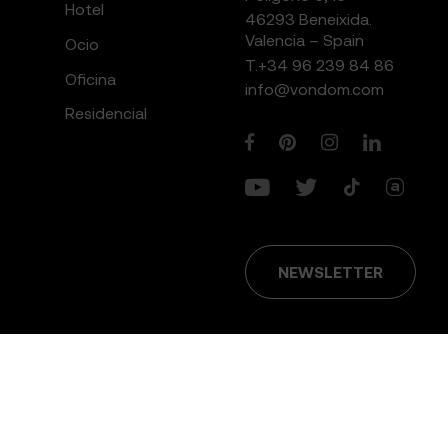
Hotel
46293 Beneixida.
Valencia – Spain
Ocio
T.
+34 96 239 84 86
Oficina
info@vondom.com
Residencial
NEWSLETTER