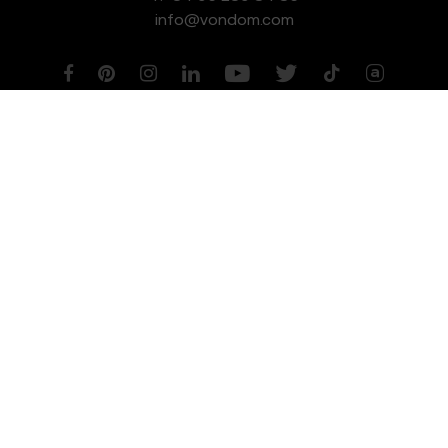
info@vondom.com
NEWSLETTER
Aviso legal
Política de Privacidad
Política de Cookies
Política de Gestión de Calidad y Medioambiente