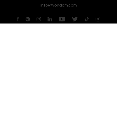
info@vondom.com
NEWSLETTER
Aviso legal
Política de Privacidad
Política de Cookies
Política de Gestión de Calidad y Medioambiente