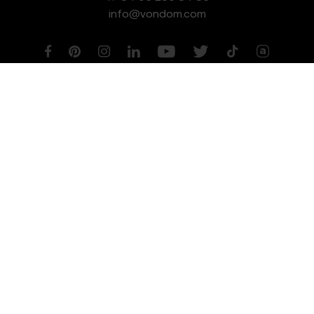
info@vondom.com
NEWSLETTER
Aviso legal
Política de Privacidad
Política de Cookies
Política de Gestión de Calidad y Medioambiente