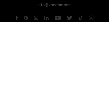
info@vondom.com
NEWSLETTER
Aviso legal
Política de Privacidad
Política de Cookies
Política de Gestión de Calidad y Medioambiente