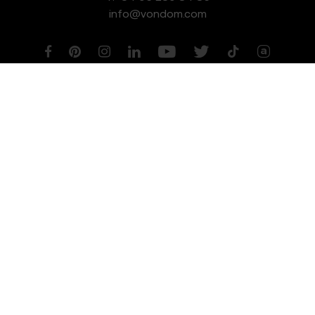
info@vondom.com
NEWSLETTER
Aviso legal
Política de Privacidad
Política de Cookies
Política de Gestión de Calidad y Medioambiente