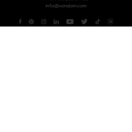
info@vondom.com
NEWSLETTER
Aviso legal
Política de Privacidad
Política de Cookies
Política de Gestión de Calidad y Medioambiente