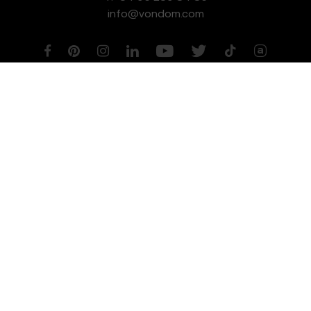
info@vondom.com
NEWSLETTER
Aviso legal
Política de Privacidad
Política de Cookies
Política de Gestión de Calidad y Medioambiente