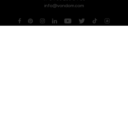
info@vondom.com
NEWSLETTER
Aviso legal
Política de Privacidad
Política de Cookies
Política de Gestión de Calidad y Medioambiente